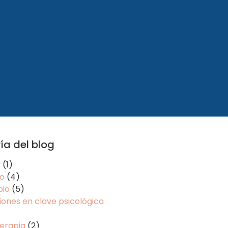
ía del blog
r
(1)
o
(4)
io
(5)
ones en clave psicológica
erapia
(2)