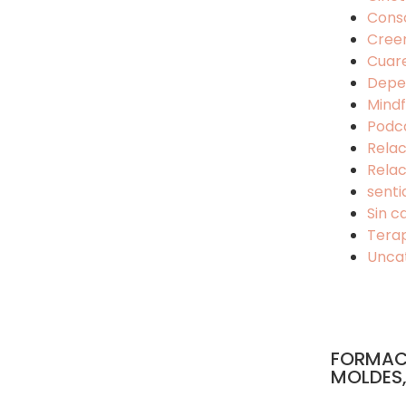
Cons
Cree
Cuar
Depe
Mindf
Podc
Relac
Relac
senti
Sin c
Tera
Unca
FORMAC
MOLDES,