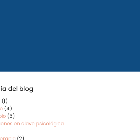
ía del blog
r
(1)
o
(4)
io
(5)
ones en clave psicológica
erapia
(2)