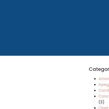
Categor
Amo
Apeg
Camb
Canci
(3)
Cinet