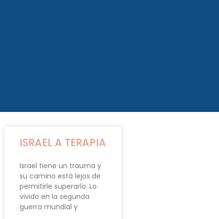
ISRAEL A TERAPIA
Israel tiene un trauma y
su camino está lejos de
permitirle superarlo. Lo
vivido en la segunda
guerra mundial y