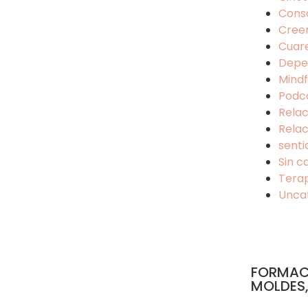
Cons
Cree
Cuar
Depe
Mindf
Podc
Relac
Relac
senti
Sin c
Tera
Unca
FORMAC
MOLDES,