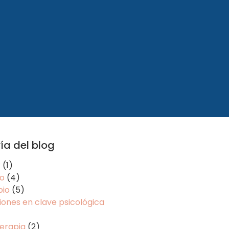
ía del blog
r
(1)
o
(4)
io
(5)
ones en clave psicológica
erapia
(2)