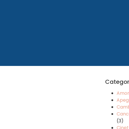
Categor
Amo
Apeg
Camb
Canci
(3)
Cinet