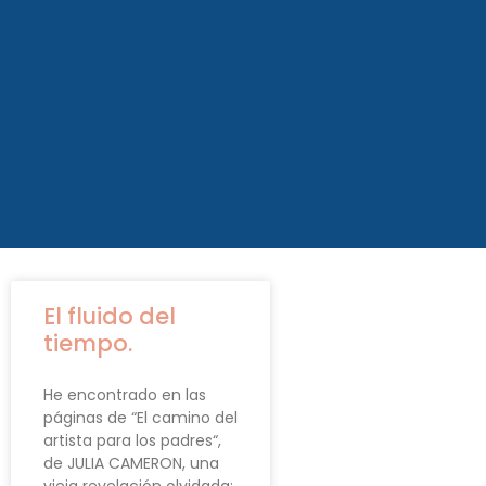
El fluido del
tiempo.
He encontrado en las
páginas de “El camino del
artista para los padres“,
de JULIA CAMERON, una
vieja revelación olvidada: