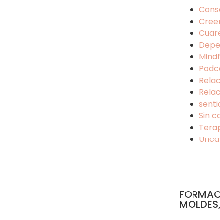
Cons
Cree
Cuar
Depe
Mindf
Podc
Relac
Relac
senti
Sin c
Tera
Unca
FORMAC
MOLDES,