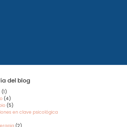
ía del blog
r
(1)
o
(4)
io
(5)
ones en clave psicológica
erapia
(2)