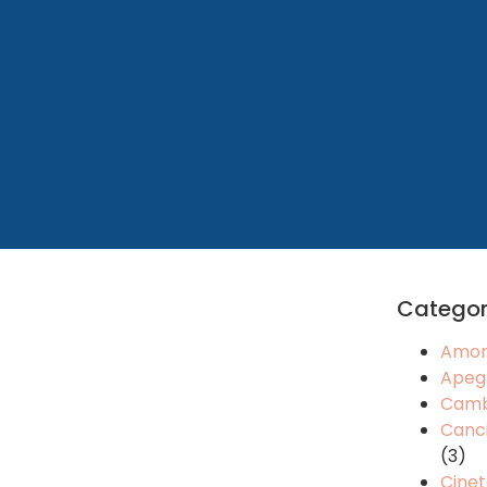
Categor
Amo
Apeg
Camb
Canci
(3)
Cinet