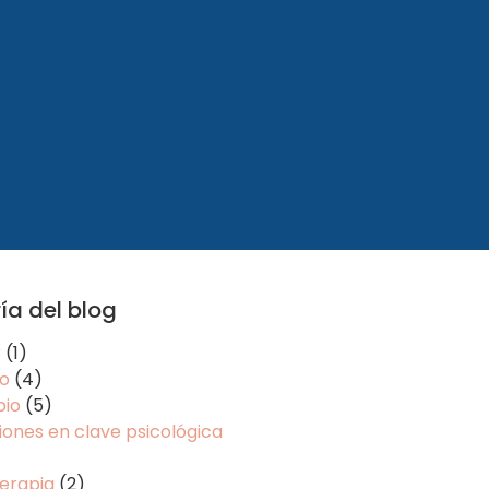
ía del blog
r
(1)
o
(4)
io
(5)
ones en clave psicológica
erapia
(2)