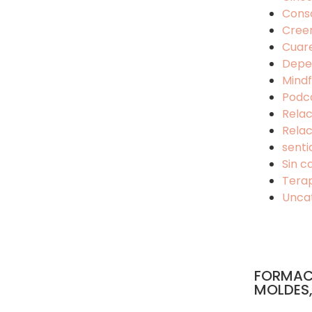
Cons
Cree
Cuar
Depe
Mindf
Podc
Relac
Relac
senti
Sin c
Tera
Unca
FORMAC
MOLDES,