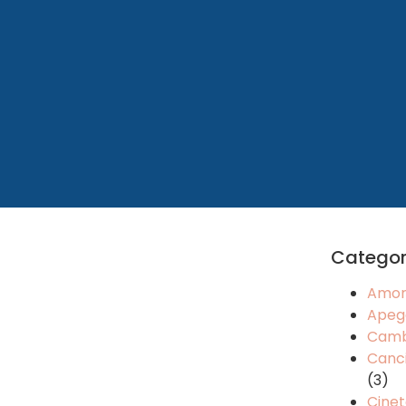
Categor
Amo
Apeg
Camb
Canci
(3)
Cinet