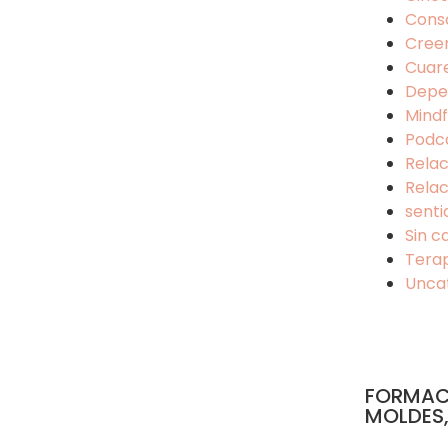
Cons
Cree
Cuar
Depe
Mindf
Podc
Relac
Relac
senti
Sin c
Tera
Unca
FORMAC
MOLDES,