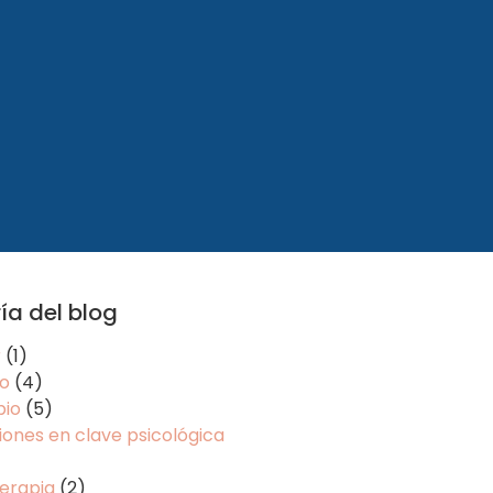
ía del blog
r
(1)
o
(4)
io
(5)
ones en clave psicológica
erapia
(2)