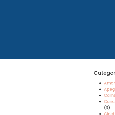
Categor
Amo
Apeg
Camb
Canci
(3)
Cinet