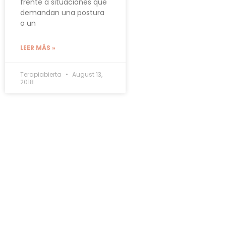
frente a situaciones que
demandan una postura
o un
LEER MÁS »
Terapiabierta
August 13,
2018