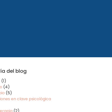
ía del blog
r
(1)
o
(4)
io
(5)
ones en clave psicológica
erapia
(2)