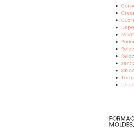
Cons
Cree
Cuar
Depe
Mindf
Podc
Relac
Relac
senti
Sin c
Tera
Unca
FORMAC
MOLDES,