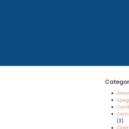
Categor
Amo
Apeg
Camb
Canci
(3)
Cinet