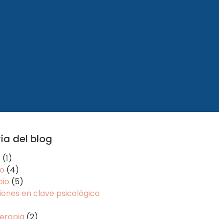
ía del blog
r
(1)
o
(4)
io
(5)
ones en clave psicológica
erapia
(2)