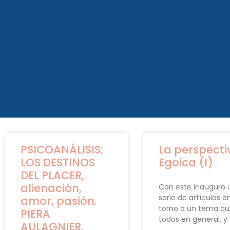
PSICOANÁLISIS:
La perspecti
LOS DESTINOS
Egoica (I)
DEL PLACER,
alienación,
Con este inauguro 
serie de artículos e
amor, pasión.
torno a un tema qu
PIERA
todos en general, y 
AULAGNIER.