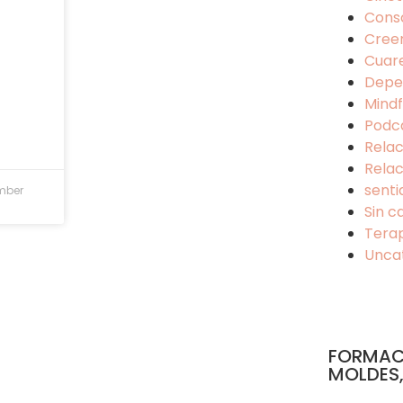
Cons
Cree
Cuar
Depe
Mindf
Podc
Relac
Relac
senti
mber
Sin c
Tera
Unca
FORMAC
MOLDES,