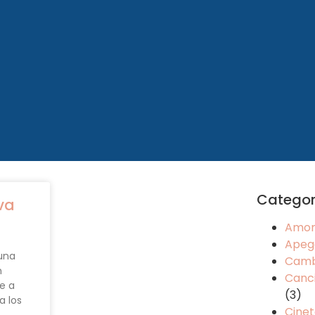
Categor
va
Amo
Apeg
una
Camb
n
Canci
e a
(3)
a los
Cinet