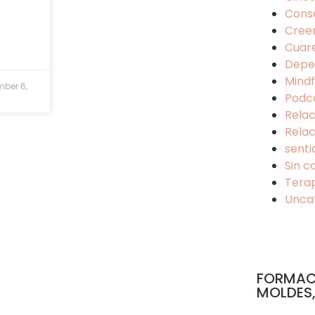
Cons
Cree
Cuar
Depe
Mindf
ber 6,
Podc
Relac
Relac
senti
Sin c
Tera
Unca
FORMAC
MOLDES,