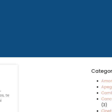
Categor
Amo
Apeg
,
Camb
s, te
Canci
i
(3)
Cinet