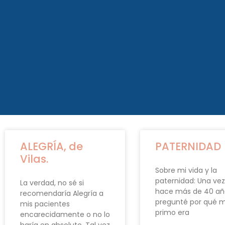
ALEGRÍA, de
PATERNIDAD
Vilas.
Sobre mi vida y la
paternidad: Una vez
La verdad, no sé si
hace más de 40 año
recomendaría Alegría a
pregunté por qué m
mis pacientes
primo era
encarecidamente o no lo
haría en absoluto. Tal vez