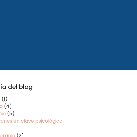
ía del blog
r
(1)
o
(4)
io
(5)
ones en clave psicológica
erapia
(2)