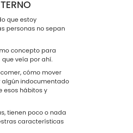
XTERNO
o que estoy
s personas no sepan
 como concepto para
que veía por ahí.
ué comer, cómo mover
ay algún indocumentado
 esos hábitos y
s, tienen poco o nada
estras características